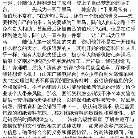
一起，让陆仙人顺利走出了农村，登上了自己梦想的国际T
台。 先成为一匹千里马 韩愈说：“千里马常有，
而伯乐不常有。”在这句话背后，还有一个隐藏的含义——想
要找到自己的伯乐，首先要成为千里马。陆仙人的成功路上不
免有贵人相助，甚至最后还被自己的伯乐所找到。但是在伯乐
找到他之前，陆仙人一直在做一件事——让自己成为千里
马。 陆仙人第一次视频的失败，说明他并不是在一开始就
什么都会的天才。很多追梦的人，其刚开始的状态和陆仙人几
乎一样。但有人就此失望止步，极少有人能够像陆仙奔涌吧，
后浪！济南岁“拆家”少年用废品造车，亓祥硕：我还想造飞
机！奔涌吧，后浪！济南岁“拆家”少年用废品造车，亓祥硕：
我还想造飞机！（山东广播电视台）#岁少年自制火箭惊呆网
友#在处理过期或不再需要的图纸资料时，必须确保信息的安
全和保密性。不当的销毁方法可能导致敏感信息的泄露，给企
业或个人带来风险。那么，图纸资料怎么销毁干净？本文旨在
提供一套详细的步骤和建议，以确保图纸资料被安全、彻底地
销毁。图纸资料怎么销毁干净？一、 确认销毁需求. 确定需要
销毁的图纸资料范围。. 核对图纸资料的敏感性和重要性。. 确
定销毁的时间表和地点。二、 法律合规性审查. 了解并遵守与
数据保护和文件销毁相关的法律法规。. 如果涉及客户或第三
方信息，确保符合合同义务和保密协议。. 咨询法律顾问，确