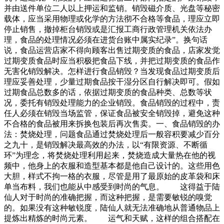
并由送件单位二人以上押运和监销。销毁磁介质、光盘等秘密
载体，应当采用物理或化学的方法彻不合格等食品，理应立即
停止销售，撤掉柜台销毁或是汇报工商行政管理机关依法办
理，食品的处理情况必须在进货台账中属实纪录”。换句话
说，食品运营店家不得向顾客出售过期变质的食品，店家发觉
过期变质食品时应当积极把食品下线，并把过期变质的食品作
无害化销毁解决。怎样进行食品销毁？当发现食品过期变质后
理应妥善处理，少量过期食品按干湿分区自行解决即可。假如
过期食品总数多的话，依据过期变质的食品种类、总数等状
况，委托有销毁处理能力的企业销毁。食品销毁的过程中，责
任人必须在销毁当场监管，保证食品被安全销毁掉，避免这种
不合格的食品被用来拆换包装后再次售卖。一、食品销毁的办
法：焚烧处理，问题食品通过焚烧处理后一般容积要减少百分
之九十，是销毁解决最高效的办法，以“有限资源、不断循
环”为理念，将焚烧处理利用起来，焚烧造成大量热在他的视
频中，他身上的衣服和造型基本都是他自己设计的。这些用色
大胆，样式不拘一格的衣服，尽管是用了最原始的皮革袋和床
单当布料，我们也能从中感受到时尚的气息。 这得益于陆
仙人对于时尚的准确把握，而这种把握，是需要敏锐的嗅觉
的。如果没有这种敏锐度，陆仙人就无法准确地从普通物品上
提炼出精炼的时尚元素。 运气和天赋，这样的组合搭配在