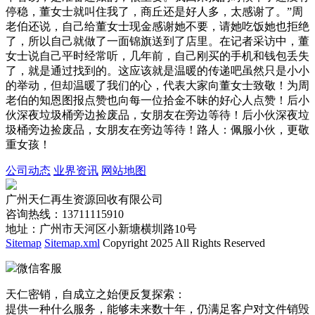
停稳，董女士就叫住我了，商丘还是好人多，太感谢了。”周
老伯还说，自己给董女士现金感谢她不要，请她吃饭她也拒绝
了，所以自己就做了一面锦旗送到了店里。在记者采访中，董
女士说自己平时经常听，几年前，自己刚买的手机和钱包丢失
了，就是通过找到的。这应该就是温暖的传递吧虽然只是小小
的举动，但却温暖了我们的心，代表大家向董女士致敬！为周
老伯的知恩图报点赞也向每一位拾金不昧的好心人点赞！后小
伙深夜垃圾桶旁边捡废品，女朋友在旁边等待！后小伙深夜垃
圾桶旁边捡废品，女朋友在旁边等待！路人：佩服小伙，更敬
重女孩！
公司动态
业界资讯
网站地图
广州天仁再生资源回收有限公司
咨询热线：13711115910
地址：广州市天河区小新塘横圳路10号
Sitemap
Sitemap.xml
Copyright 2025 All Rights Reserved
微信客服
天仁密销，自成立之始便反复探索：
提供一种什么服务，能够未来数十年，仍满足客户对文件销毁