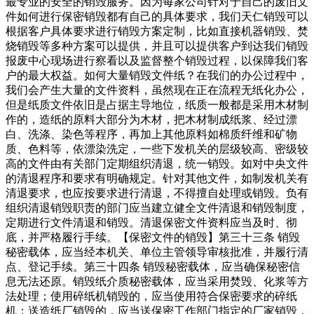
最专业的安全的销毁服务。因为每家公司针对于自己的废旧文
件如何进行保密销毁都有自己的具体要求，我们天仁销毁可以
根据客户具体要求进行销毁方案定制，比如直接机器销毁、焚
烧销毁等多种方案可以提供，并且可以提供客户到达我们销毁
报废中心现场进行察看以及监督整个销毁过程，以保障我们客
户的最大权益。如何大量销毁文件纸？在我们的办公过程中，
我们会产生大量的文件资料，虽然现在正在流程无纸化办公，
但是纸质文件依旧是占据主导地位，纸质一般都是采用木材制
作的，造纸的原料大部分为木材，把木材制成纸浆、经过漂
白、洗涤、染色等程序，再加上其他原料如棉质纤维和矿物
质、色料等，依漂染洗定，一些下发机关的层级较高、密级较
高的文件由有关部门定期组织清退，统一销毁。如对中央文件
的清退程序和要求有明确规定。针对其他文件，如制发机关有
清退要求，也应按要求进行清退，不得擅自处理或销毁。负有
组织清退销毁职责的部门应当建立健全文件清退和销毁制度，
定期进行文件清退和销毁。清退保密文件资料应当及时、彻
底，并严格履行手续。【保密文件的销毁】第三十三条 销毁
秘密载体，应当经本机关、单位主管领导审核批准，并履行清
点、登记手续。第三十四条 销毁秘密载体，应当确保秘密信
息无法还原。销毁纸介质秘密载体，应当采用焚毁、化浆等方
法处理；使用碎纸机销毁的，应当使用符合保密要求的碎纸
机；送造纸厂销毁的，应当送保密工作部门指定的厂家销毁，