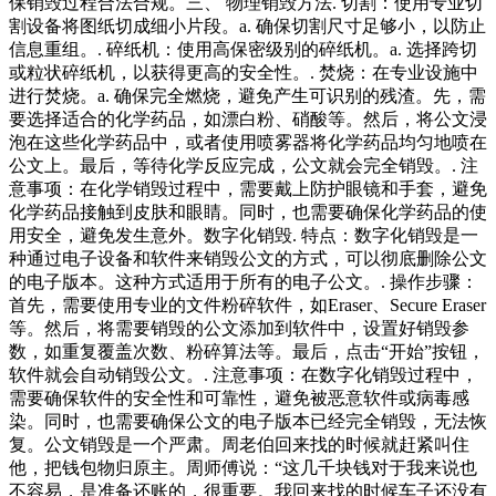
保销毁过程合法合规。三、 物理销毁方法. 切割：使用专业切
割设备将图纸切成细小片段。a. 确保切割尺寸足够小，以防止
信息重组。. 碎纸机：使用高保密级别的碎纸机。a. 选择跨切
或粒状碎纸机，以获得更高的安全性。. 焚烧：在专业设施中
进行焚烧。a. 确保完全燃烧，避免产生可识别的残渣。先，需
要选择适合的化学药品，如漂白粉、硝酸等。然后，将公文浸
泡在这些化学药品中，或者使用喷雾器将化学药品均匀地喷在
公文上。最后，等待化学反应完成，公文就会完全销毁。. 注
意事项：在化学销毁过程中，需要戴上防护眼镜和手套，避免
化学药品接触到皮肤和眼睛。同时，也需要确保化学药品的使
用安全，避免发生意外。数字化销毁. 特点：数字化销毁是一
种通过电子设备和软件来销毁公文的方式，可以彻底删除公文
的电子版本。这种方式适用于所有的电子公文。. 操作步骤：
首先，需要使用专业的文件粉碎软件，如Eraser、Secure Eraser
等。然后，将需要销毁的公文添加到软件中，设置好销毁参
数，如重复覆盖次数、粉碎算法等。最后，点击“开始”按钮，
软件就会自动销毁公文。. 注意事项：在数字化销毁过程中，
需要确保软件的安全性和可靠性，避免被恶意软件或病毒感
染。同时，也需要确保公文的电子版本已经完全销毁，无法恢
复。公文销毁是一个严肃。周老伯回来找的时候就赶紧叫住
他，把钱包物归原主。周师傅说：“这几千块钱对于我来说也
不容易，是准备还账的，很重要。我回来找的时候车子还没有