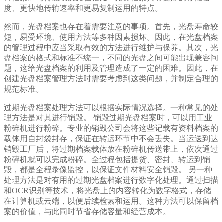
度、更快地传输速率和更易复制运用的特点。
然而，光盘档案也存在着需要注意的事项。首先，光盘寿命较
短，易受环境、使用方法等多种因素损坏。因此，在光盘档案
的管理过程中应当采取有效的方法进行维护与保养。其次，光
盘档案的格式和标准不统一，不同的光盘之间可能出现兼容问
题，这给光盘档案的利用及管理造成了一定的困难。因此，在
创建光盘档案管理方法时需要考虑到这类问题，并制定合理的
规范标准。
过期光盘档案处理方法可以根据实际情况选择。一种常见的处
理方法是对其进行销毁。 销毁过期光盘档案时，可以用工业
粉碎机进行粉碎。专业的销毁公司会将这些记载有资料档案的
载体用自封袋封存，保证在转运环节中不会丢失。当运送到达
销毁工厂后，将过期档案载体放在粉碎机传送带上，依次通过
粉碎机就可以完成粉碎。全过程包括提货、密封、转运到销
毁，都是全程录像监控，以保证文件材料安全销毁。 另一种
处理方法是对有用的过期光盘档案进行数字化处理。通过扫描
和OCR识别等技术，将光盘上的内容转化为数字格式，存储
在计算机或云端，以便后续检索和运用。这种方法可以保留档
案的价值，与此同时节省存储容量和经营成本。