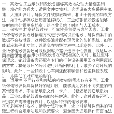
一、高效性 工业纸张销毁设备能够高效地处理大量档案销
毁，粉碎能力强大，适用文件类物料。这类设备大多采用中低
速、大扭距设计，确保文件被彻底粉碎。相比于传统的销毁方
法，如手动撕碎或使用普通碎纸机，工业纸张销毁设备能够在
短时间内处置更多档案，给企业节约了时间与人工成本。
二、保密性 档案销毁过程，可靠性是首要考虑的因素。工业
纸张销毁设备通过物理方式进行档案彻底销毁，确保档案中的
数据不会被泄露。这种设备通常配有现代化的防护系统，如智
能感应和停止功能，以避免在销毁过程中出现意外。此外，工
业纸张销毁设备还可以根据客户需求进行个性设置，以适应不
三、环保性 工业纸张销毁设备在销毁档案的同时，也注重环
同等级保密规定。
保理念。销毁设备旁还配有专门的打包设备采用回收利用废纸
的方式，将销毁后的碎片进行压缩回收利用，减少了对环境的
影响。此外，一些销毁中心车间还配有噪音和粉尘操控系统，
进一步降低了对环境的影响。
四、适用性 不同行业和领域的档案销毁需求各有不同。工业
纸张销毁设备具备良好的适用性，能够满足各种不同类型的档
案销毁需求。不论是纸质文件、卡片、书籍还是其它纸质物
品，工业纸张销毁设备都能轻松解决。此外，这种设备还可以
根据客户需求进行设计，以适应特殊的销毁要求。
在许多国家和地区，借助于这种设备，企业能够确保档案的销
毁过程符合规定法规和政策要求，避免因为违规操作而面临法