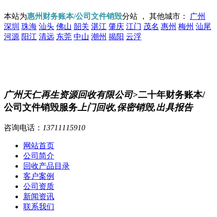
本站为
惠州财务账本/公司文件销毁
分站 ， 其他城市：
广州
深圳
珠海
汕头
佛山
韶关
湛江
肇庆
江门
茂名
惠州
梅州
汕尾
河源
阳江
清远
东莞
中山
潮州
揭阳
云浮
广州天仁再生资源回收有限公司
>二十年财务账本/
公司文件销毁服务
上门回收,保密销毁,出具报告
咨询电话：
13711115910
网站首页
公司简介
回收产品目录
客户案例
公司资质
新闻资讯
联系我们